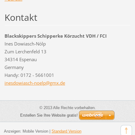
Kontakt
Blackskippers Schipperke Körzucht VDH / FCI
Ines Dowiasch-Nölp
Zum Lerchenfeld 13
34314 Espenau
Germany
Handy: 0172 - 5661001
inesdowi
asch-noe
lp@gmx.d
e
© 2013 Alle Rechte vorbehalten.
Erstellen Sie Ihre Website gratis!
Anzeigen:
Mobile Version
|
Standard Version