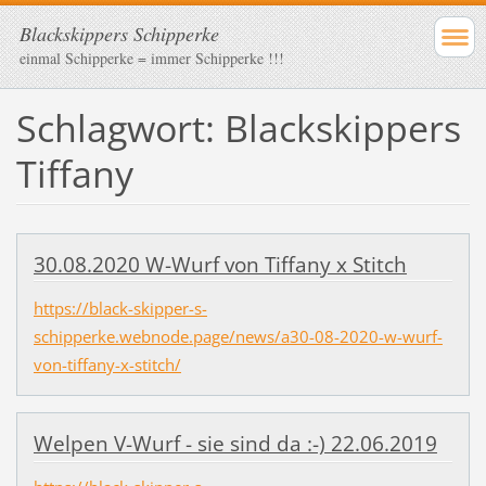
Blackskippers Schipperke
einmal Schipperke = immer Schipperke !!!
Schlagwort: Blackskippers
Tiffany
30.08.2020 W-Wurf von Tiffany x Stitch
https://black-skipper-s-
schipperke.webnode.page/news/a30-08-2020-w-wurf-
von-tiffany-x-stitch/
Welpen V-Wurf - sie sind da :-) 22.06.2019