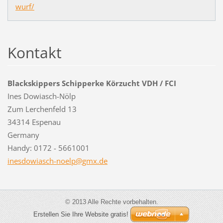
wurf/
Kontakt
Blackskippers Schipperke Körzucht VDH / FCI
Ines Dowiasch-Nölp
Zum Lerchenfeld 13
34314 Espenau
Germany
Handy: 0172 - 5661001
inesdowi
asch-noe
lp@gmx.d
e
© 2013 Alle Rechte vorbehalten.
Erstellen Sie Ihre Website gratis!